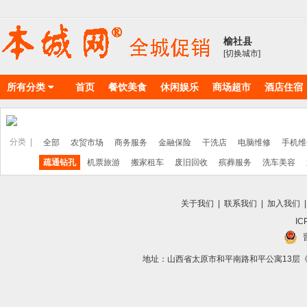
榆社县
[切换城市]
所有分类
首页
餐饮美食
休闲娱乐
商场超市
酒店住宿
物料耗材
丽人美店
分类 |
全部
农贸市场
商务服务
金融保险
干洗店
电脑维修
手机维
疏通钻孔
机票旅游
搬家租车
废旧回收
殡葬服务
洗车美容
关于我们
|
联系我们
|
加入我们
IC
地址：山西省太原市和平南路和平公寓13层《向导》