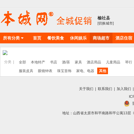
榆社县
[切换城市]
所有分类
首页
餐饮美食
休闲娱乐
商场超市
酒店住宿
物料耗材
丽人美店
分类 |
全部
本地特产
书店
酒/茶
家具
酒店用品
儿童用品
琴行
服装皮具
眼镜钟表
珠宝首饰
家电、电器
其他
关于我们
|
联系我们
|
加入我们
IC
地址：山西省太原市和平南路和平公寓13层《向导》