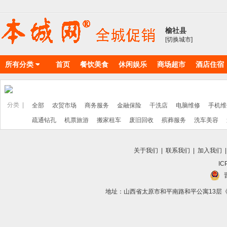
榆社县
[切换城市]
所有分类
首页
餐饮美食
休闲娱乐
商场超市
酒店住宿
物料耗材
丽人美店
分类 |
全部
农贸市场
商务服务
金融保险
干洗店
电脑维修
手机维
疏通钻孔
机票旅游
搬家租车
废旧回收
殡葬服务
洗车美容
关于我们
|
联系我们
|
加入我们
IC
地址：山西省太原市和平南路和平公寓13层《向导》