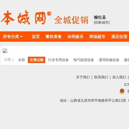
榆社县
[切换城市]
所有分类
首页
餐饮美食
休闲娱乐
商场超市
酒店住宿
物料耗材
丽人美店
分类 |
全部
交通运输
行业专用设备
电气能源设备
通用机械设备
建
关于我们
|
联系我们
|
加入我们
IC
地址：山西省太原市和平南路和平公寓13层《向导》