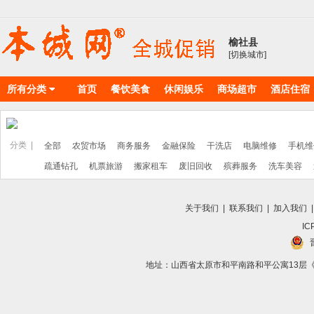
榆社县
[切换城市]
所有分类
首页
餐饮美食
休闲娱乐
商场超市
酒店住宿
物料耗材
丽人美店
分类 |
全部
农贸市场
商务服务
金融保险
干洗店
电脑维修
手机维
疏通钻孔
机票旅游
搬家租车
废旧回收
殡葬服务
洗车美容
关于我们
|
联系我们
|
加入我们
IC
地址：山西省太原市和平南路和平公寓13层《向导》