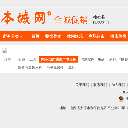
榆社县
[切换城市]
所有分类
首页
餐饮美食
休闲娱乐
商场超市
酒店住宿
物料耗材
丽人美店
分类 |
全部
工具
网络安防/通信广电设备
汽摩配件、用品
原料、辅料
建筑与装饰材料
电子元器件
其他
关于我们
|
联系我们
|
加入我们
IC
地址：山西省太原市和平南路和平公寓13层《向导》