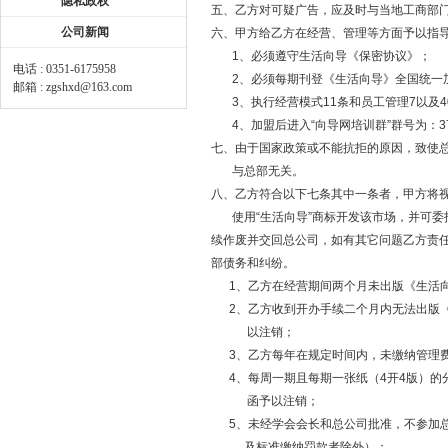
隐私政权
五、乙方对可疑广告，应及时与当地工商部
公司新闻
六、甲方给乙方在经营、管理等方面予以指
1、必须遵守生活向导《保密协议》；
电话 : 0351-6175958
2、必须每期刊登《生活向导》全国统一
邮箱 : zgshxd@163.com
3、执行经营模式11条和员工管理7以及4
4、加盟后进入“向导网培训群”群号为：3766
七、由于国家政策或不能抗拒的原因，致使
与总部无关。
八、乙方符合以下七条其中一条者，甲方将
使用“生活向导”商标开发该市场，并可委
续作废并交回总公司，如有其它问题乙方责任
部债务和纠纷。
1、乙方在经营期间两个月未出版《生活向
2、乙方收到开办手续二个月内无法出版《
以注销；
3、乙方每年在规定时间内，未缴纳管理费
4、每周一期且每期一张纸（4开4版）的
函予以注销；
5、未经学会会长和总公司批准，不参加总
及标准缴纳罚款者除外）；