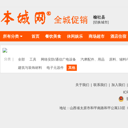
榆社县
[切换城市]
所有分类
首页
餐饮美食
休闲娱乐
商场超市
酒店住宿
物料耗材
丽人美店
分类 |
全部
工具
网络安防/通信广电设备
汽摩配件、用品
原料、辅料
建筑与装饰材料
电子元器件
其他
关于我们
|
联系我们
|
加入我们
IC
地址：山西省太原市和平南路和平公寓13层《向导》