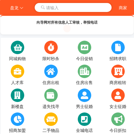
盘龙
请输入
商家
向导网对所有信息人工审核，举报电话
同城购物
限时秒杀
今日促销
招聘求职
人才库
住房出租
住房出售
商房租转
新楼盘
遗失找寻
男士征婚
女士征婚
招商加盟
二手物品
全城电话
今日折扣