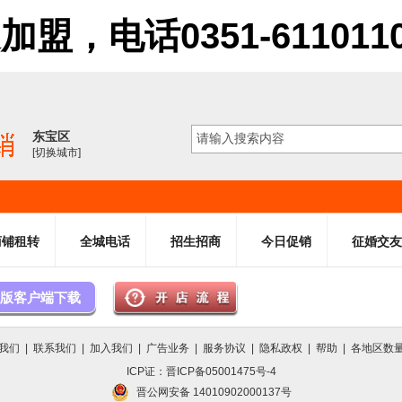
电话0351-6110110 61
东宝区
[切换城市]
商铺租转
全城电话
招生招商
今日促销
征婚交友
版客户端下载
我们
|
联系我们
|
加入我们
|
广告业务
|
服务协议
|
隐私政权
|
帮助
|
各地区数
ICP证：晋ICP备05001475号-4
晋公网安备 14010902000137号