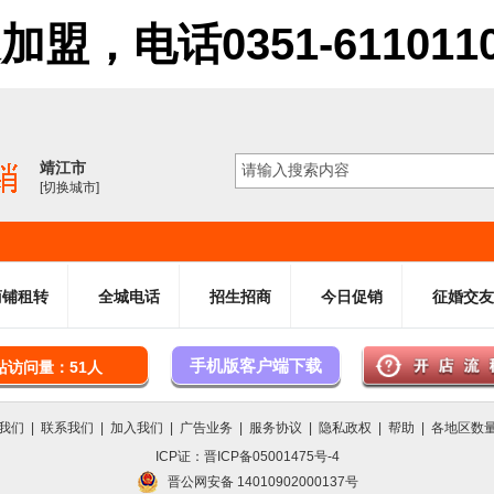
电话0351-6110110 61
靖江市
[切换城市]
商铺租转
全城电话
招生招商
今日促销
征婚交友
手机版客户端下载
站访问量：51人
我们
|
联系我们
|
加入我们
|
广告业务
|
服务协议
|
隐私政权
|
帮助
|
各地区数
ICP证：晋ICP备05001475号-4
晋公网安备 14010902000137号