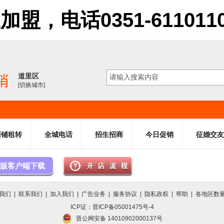
电话0351-6110110 61
道里区
[切换城市]
商铺租转
全城电话
招生招商
今日促销
征婚交友
版客户端下载
我们
|
联系我们
|
加入我们
|
广告业务
|
服务协议
|
隐私政权
|
帮助
|
各地区数
ICP证：晋ICP备05001475号-4
晋公网安备 14010902000137号