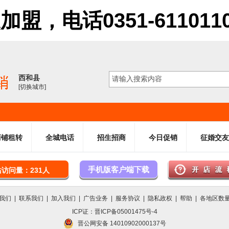
电话0351-6110110 61
西和县
[切换城市]
商铺租转
全城电话
招生招商
今日促销
征婚交友
手机版客户端下载
站访问量：231人
我们
|
联系我们
|
加入我们
|
广告业务
|
服务协议
|
隐私政权
|
帮助
|
各地区数
ICP证：晋ICP备05001475号-4
晋公网安备 14010902000137号